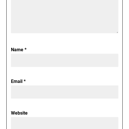
Name
*
Email
*
Website