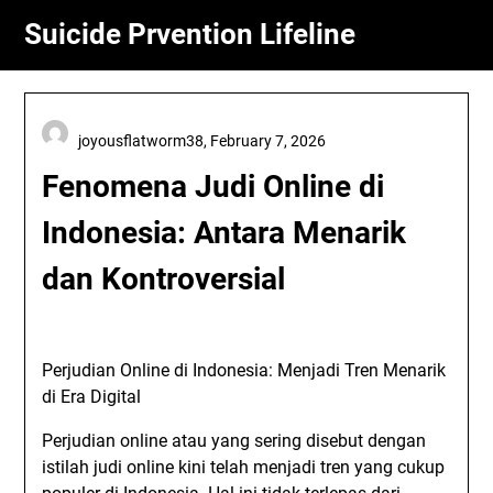
Skip
Suicide Prvention Lifeline
to
content
joyousflatworm38,
February 7, 2026
Fenomena Judi Online di
Indonesia: Antara Menarik
dan Kontroversial
Perjudian Online di Indonesia: Menjadi Tren Menarik
di Era Digital
Perjudian online atau yang sering disebut dengan
istilah judi online kini telah menjadi tren yang cukup