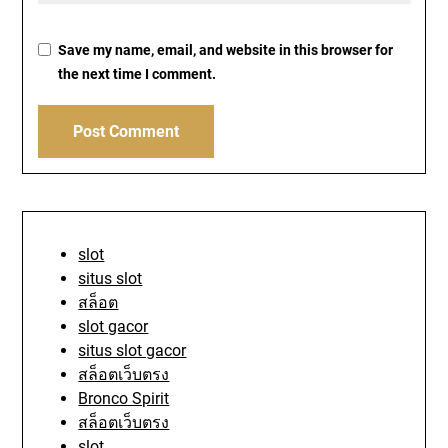
Save my name, email, and website in this browser for
the next time I comment.
slot
situs slot
สล็อต
slot gacor
situs slot gacor
สล็อตเว็บตรง
Bronco Spirit
สล็อตเว็บตรง
slot