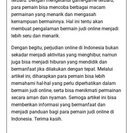
terbaru. Dengan mengetahui game-game terbaru,
para pemain bisa mencoba berbagai macam
permainan yang menarik dan mengasah
kemampuan bermainnya. Hal ini tentu akan
membuat pengalaman bermain judi online menjadi
lebih seru dan menarik.
Dengan begitu, perjudian online di Indonesia bukan
sekadar menjadi aktivitas yang menghibur, namun
juga bisa menjadi hiburan yang mendidik dan
bermanfaat jika dilakukan dengan tepat. Melalui
artikel ini, diharapkan para pemain bisa lebih
memahami hal-hal yang perlu diperhatikan dalam
bermain judi online, serta bisa menikmati permainan
secara aman dan nyaman. Semoga artikel ini bisa
memberikan informasi yang bermanfaat dan
menjadi panduan bagi para pemain judi online di
Indonesia. Terima kasih.