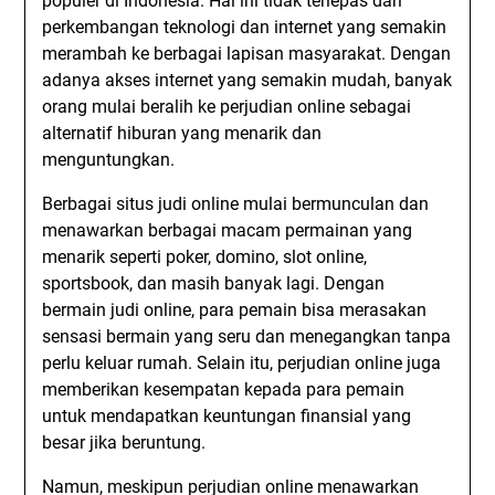
populer di Indonesia. Hal ini tidak terlepas dari
perkembangan teknologi dan internet yang semakin
merambah ke berbagai lapisan masyarakat. Dengan
adanya akses internet yang semakin mudah, banyak
orang mulai beralih ke perjudian online sebagai
alternatif hiburan yang menarik dan
menguntungkan.
Berbagai situs judi online mulai bermunculan dan
menawarkan berbagai macam permainan yang
menarik seperti poker, domino, slot online,
sportsbook, dan masih banyak lagi. Dengan
bermain judi online, para pemain bisa merasakan
sensasi bermain yang seru dan menegangkan tanpa
perlu keluar rumah. Selain itu, perjudian online juga
memberikan kesempatan kepada para pemain
untuk mendapatkan keuntungan finansial yang
besar jika beruntung.
Namun, meskipun perjudian online menawarkan